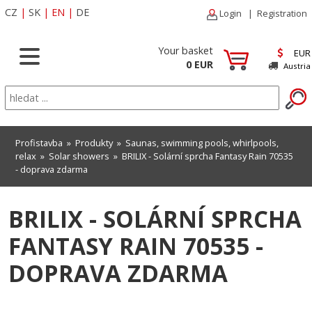
CZ
|
SK
|
EN
|
DE
Login
|
Registration
Your basket
EUR
0 EUR
Austria
Profistavba
»
Produkty
»
Saunas, swimming pools, whirlpools,
relax
»
Solar showers
» BRILIX - Solární sprcha Fantasy Rain 70535
- doprava zdarma
BRILIX - SOLÁRNÍ SPRCHA
FANTASY RAIN 70535 -
DOPRAVA ZDARMA