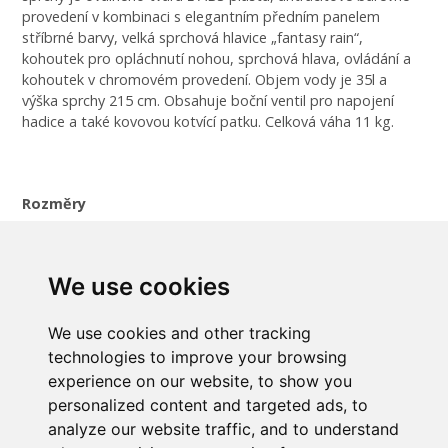
provedení v kombinaci s elegantním předním panelem
stříbrné barvy, velká sprchová hlavice „fantasy rain“,
kohoutek pro opláchnutí nohou, sprchová hlava, ovládání a
kohoutek v chromovém provedení. Objem vody je 35l a
výška sprchy 215 cm. Obsahuje boční ventil pro napojení
hadice a také kovovou kotvící patku. Celková váha 11 kg.
Rozměry
- výška: 215 cm
We use cookies
- objem: 35 l vody
Základní údaje
We use cookies and other tracking
technologies to improve your browsing
- hmotnost: 16,0 kg
experience on our website, to show you
personalized content and targeted ads, to
analyze our website traffic, and to understand