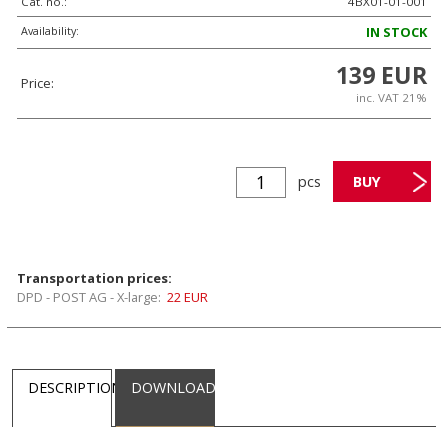
Cat. no.:
4BX01-01-001
Availability:
IN STOCK
139 EUR
Price:
inc. VAT 21%
pcs
Transportation prices:
DPD - POST AG - X-large:
22 EUR
DESCRIPTION
DOWNLOAD