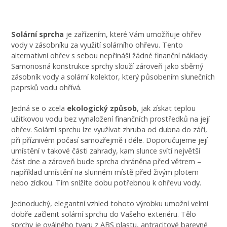
Solární sprcha
je zařízením, které Vám umožňuje ohřev
vody v zásobníku za využití solárního ohřevu. Tento
alternativní ohřev s sebou nepřináší žádné finanční náklady.
Samonosná konstrukce sprchy slouží zároveň jako sběrný
zásobník vody a solární kolektor, který působením slunečních
paprsků vodu ohřívá.
Jedná se o zcela
ekologický způsob
, jak získat teplou
užitkovou vodu bez vynaložení finančních prostředků na její
ohřev. Solární sprchu lze využívat zhruba od dubna do září,
při příznivém počasí samozřejmě i déle. Doporučujeme její
umístění v takové části zahrady, kam slunce svítí největší
část dne a zároveň bude sprcha chráněna před větrem –
například umístění na slunném místě před živým plotem
nebo zídkou. Tím snížíte dobu potřebnou k ohřevu vody.
Jednoduchý, elegantní vzhled tohoto výrobku umožní velmi
dobře začlenit solární sprchu do Vašeho exteriéru. Tělo
sprchy je oválného tvaru z ABS plastu, antracitové barevné