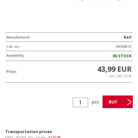
Manufacturer:
Karl
Cat. no.:
K400615
Availability:
IN STOCK
43,99 EUR
Price:
inc. VAT 21%
pcs
Transportation prices:
DPD - POST AG - large:
17 EUR