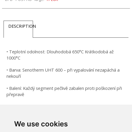
DESCRIPTION
• Teplotní odolnost: Dlouhodobá 650°C Krátkodobá až
1000°C
• Barva: Senotherm UHT 600 – při vypalování nezapáchá a
nekouří
• Balení: Každý segment pečlivě zabalen proti poškození při
přepravě
• Těsnost: Díky konstrukci jednotlivých dílů a přesné výrobě
nadstandardní těsnost spalinové cesty
We use cookies