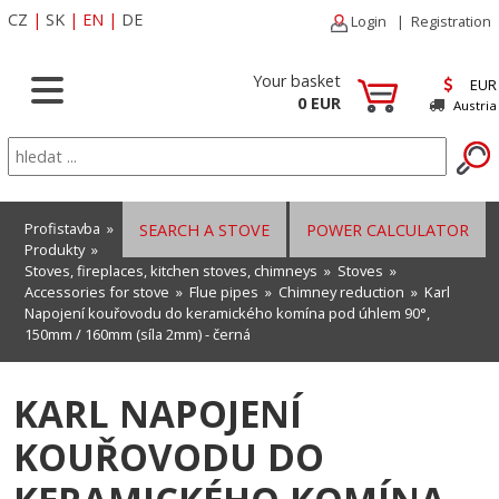
CZ
|
SK
|
EN
|
DE
Login
|
Registration
Your basket
EUR
0 EUR
Austria
Profistavba
»
SEARCH A STOVE
POWER CALCULATOR
Produkty
»
Stoves, fireplaces, kitchen stoves, chimneys
»
Stoves
»
Accessories for stove
»
Flue pipes
»
Chimney reduction
» Karl
Napojení kouřovodu do keramického komína pod úhlem 90°,
150mm / 160mm (síla 2mm) - černá
KARL NAPOJENÍ
KOUŘOVODU DO