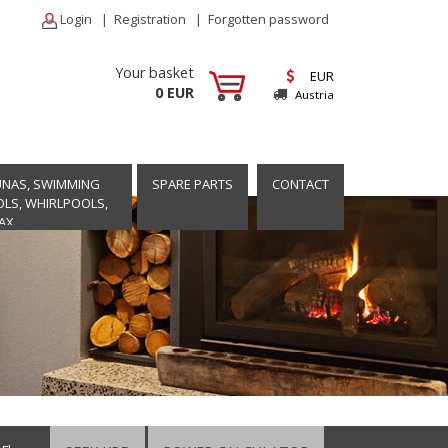
Login
|
Registration
|
Forgotten password
Your basket
EUR
0 EUR
Austria
UNAS, SWIMMING
SPARE PARTS
CONTACT
LS, WHIRLPOOLS,
AX