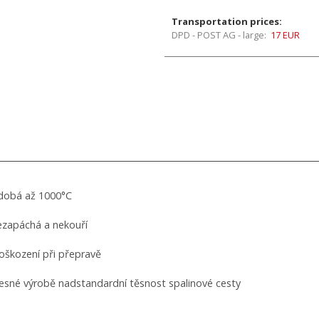
Transportation prices:
DPD - POST AG - large:
17 EUR
odobá až 1000°C
ezapáchá a nekouří
poškození při přepravě
přesné výrobě nadstandardní těsnost spalinové cesty