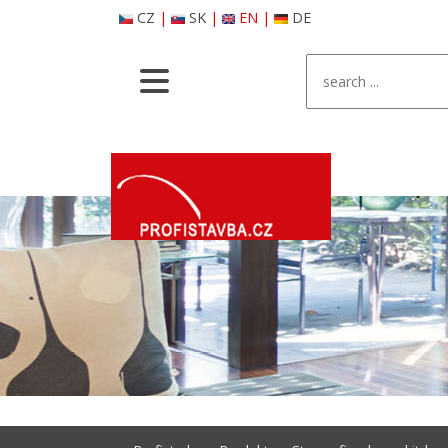
CZ
|
SK
|
EN
|
DE