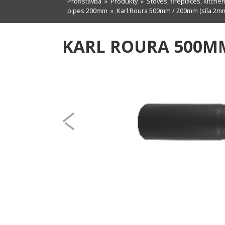
Profistavba
»
Produkty
»
Stoves, fireplaces, kitche
pipes 200mm
» Karl Roura 500mm / 200mm (síla 2mm
KARL ROURA 500MM