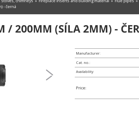
n stoves, chimneys
»
Fireplace inserts and building material
»
Flue pipes
) - černá
 / 200MM (SÍLA 2MM) - ČE
Manufacturer:
Cat. no.:
Availability:
Price: