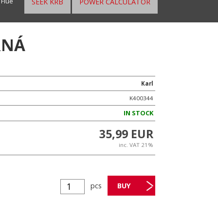
»
Flue
SEEK KRB
POWER CALCULATOR
RNÁ
Karl
K400344
IN STOCK
35,99 EUR
inc. VAT 21%
pcs