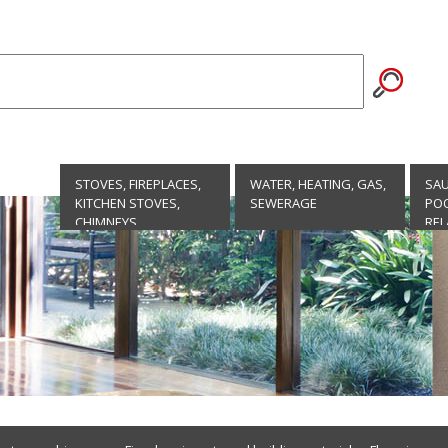
STOVES, FIREPLACES,
WATER, HEATING, GAS,
SA
KITCHEN STOVES,
SEWERAGE
POO
CHIMNEYS
REL