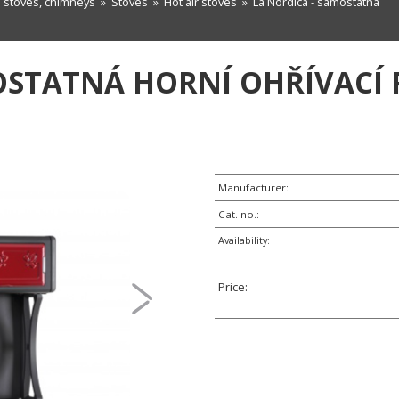
n stoves, chimneys
»
Stoves
»
Hot air stoves
» La Nordica - samostatná
OSTATNÁ HORNÍ OHŘÍVACÍ
Manufacturer:
Cat. no.:
Availability:
Price: