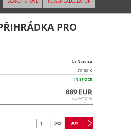
SEARCH STOVE
POWER CALCULATOR
 PŘIHRÁDKA PRO
La Nordica
7018010
IN STOCK
889 EUR
inc. VAT 21%
pcs