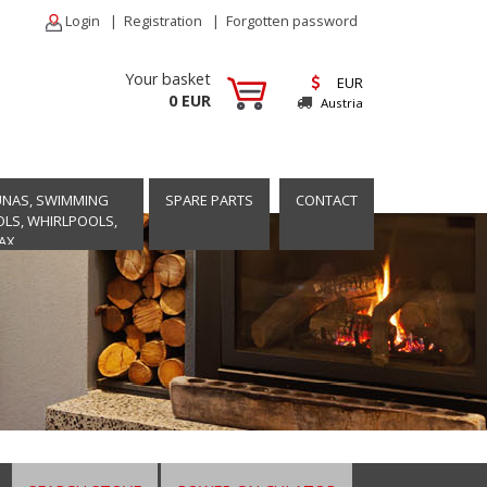
Login
|
Registration
|
Forgotten password
Your basket
EUR
0 EUR
Austria
UNAS, SWIMMING
SPARE PARTS
CONTACT
LS, WHIRLPOOLS,
AX