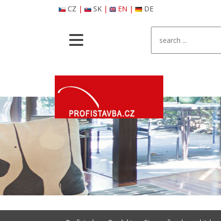
CZ
|
SK
|
EN
|
DE