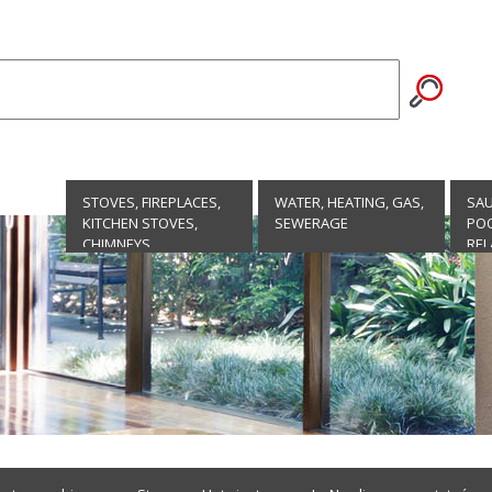
STOVES, FIREPLACES,
WATER, HEATING, GAS,
SA
KITCHEN STOVES,
SEWERAGE
POO
CHIMNEYS
REL