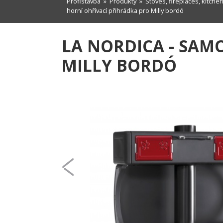
Profistavba
»
Produkty
»
Stoves, fireplaces, kitche
horní ohřívací přihrádka pro Milly bordó
LA NORDICA - SAM
MILLY BORDÓ