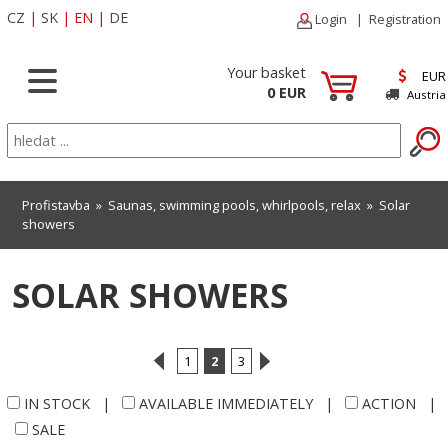
CZ
|
SK
|
EN
|
DE
Login
|
Registration
Your basket
EUR
0 EUR
Austria
Profistavba
»
Saunas, swimming pools, whirlpools, relax
»
Solar
showers
SOLAR SHOWERS
1
2
3
IN STOCK
|
AVAILABLE IMMEDIATELY
|
ACTION
|
SALE