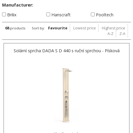
Manufacturer:
Brilix
Hanscraft
Pooltech
68
Favourite
Lowest price
Highest price
products
Sort by:
A-Z
Z-A
Solární sprcha DADA S D 440 s ruční sprchou - Písková