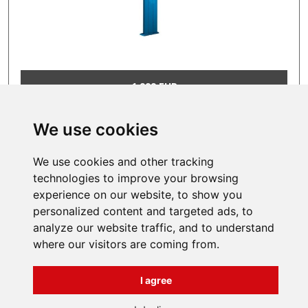
1 999 EUR
We use cookies
1
2
3
We use cookies and other tracking
technologies to improve your browsing
experience on our website, to show you
INFORMATIONS
personalized content and targeted ads, to
Terms and Conditions
analyze our website traffic, and to understand
About us
where our visitors are coming from.
Contact
Všechna práva vyhrazena
Bravura s.r.o. © 2026
I agree
profesionální webové stránky: triangl web
grafika: dwgd