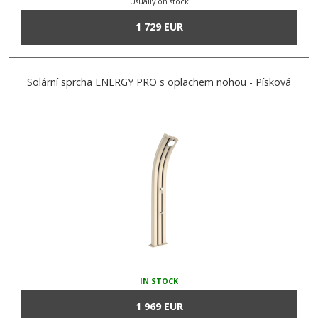
Usually on stock
1 729 EUR
Solární sprcha ENERGY PRO s oplachem nohou - Písková
IN STOCK
1 969 EUR