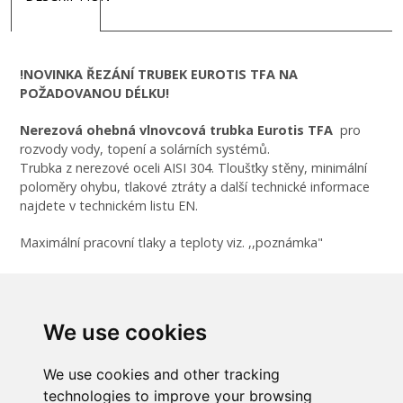
!NOVINKA ŘEZÁNÍ TRUBEK EUROTIS TFA NA
POŽADOVANOU DÉLKU!
Nerezová ohebná vlnovcová trubka Eurotis TFA
pro
rozvody vody, topení a solárních systémů.
Trubka z nerezové oceli AISI 304. Tloušťky stěny, minimální
poloměry ohybu, tlakové ztráty a další technické informace
najdete v technickém listu EN.
Maximální pracovní tlaky a teploty viz. ,,poznámka"
Trubku je možné ohýbat rukama, minimalizujeme tak počet
spojů.
We use cookies
Poznámka:
We use cookies and other tracking
technologies to improve your browsing