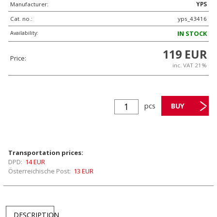
Manufacturer:
YPS
Cat. no.:
yps_43416
Availability:
IN STOCK
119 EUR
Price:
inc. VAT 21%
pcs
Transportation prices:
DPD:
14 EUR
Österreichische Post:
13 EUR
DESCRIPTION