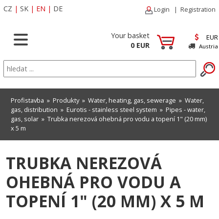
CZ
|
SK
|
EN
|
DE
Login
|
Registration
Your basket
EUR
0 EUR
Austria
Profistavba
»
Produkty
»
Water, heating, gas, sewerage
»
Water,
gas, distribution
»
Eurotis - stainless steel system
»
Pipes - water,
gas, solar
» Trubka nerezová ohebná pro vodu a topení 1" (20 mm)
x 5 m
TRUBKA NEREZOVÁ
OHEBNÁ PRO VODU A
TOPENÍ 1" (20 MM) X 5 M